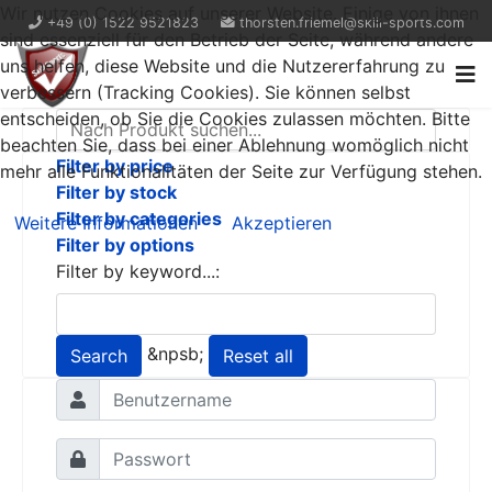
Wir nutzen Cookies auf unserer Website. Einige von ihnen
+49 (0) 1522 9521823
thorsten.friemel@skill-sports.com
sind essenziell für den Betrieb der Seite, während andere
uns helfen, diese Website und die Nutzererfahrung zu
verbessern (Tracking Cookies). Sie können selbst
entscheiden, ob Sie die Cookies zulassen möchten. Bitte
beachten Sie, dass bei einer Ablehnung womöglich nicht
Filter by price
mehr alle Funktionalitäten der Seite zur Verfügung stehen.
Filter by stock
Filter by categories
Weitere Informationen
Akzeptieren
Filter by options
Filter by keyword...:
&npsb;
Search
Reset all