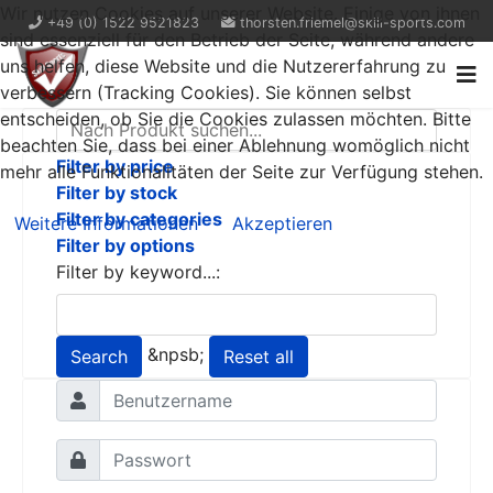
Wir nutzen Cookies auf unserer Website. Einige von ihnen
+49 (0) 1522 9521823
thorsten.friemel@skill-sports.com
sind essenziell für den Betrieb der Seite, während andere
uns helfen, diese Website und die Nutzererfahrung zu
verbessern (Tracking Cookies). Sie können selbst
entscheiden, ob Sie die Cookies zulassen möchten. Bitte
beachten Sie, dass bei einer Ablehnung womöglich nicht
Filter by price
mehr alle Funktionalitäten der Seite zur Verfügung stehen.
Filter by stock
Filter by categories
Weitere Informationen
Akzeptieren
Filter by options
Filter by keyword...:
&npsb;
Search
Reset all