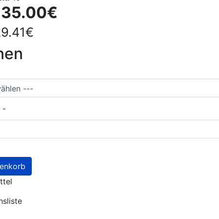
:
35.00€
29.41€
nen
-
renkorb
tel
hsliste