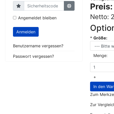
Preis
Netto: 
Angemeldet bleiben
Optio
Anmelden
*
Größe:
Benutzername vergessen?
Menge:
Passwort vergessen?
+
In den Wa
Zum Merkzet
Zur Vergleic