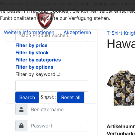
Wir nutzen Cookies auf unserer Website. Einige von ihnen s
verbessern (Tracking Cookies). Sie können selbst entschei
Funktionalitäten der Seite zur Verfügung stehen.
Weitere Informationen
Akzeptieren
T-Shirt Knig
Hawa
Filter by price
Filter by stock
Filter by categories
Filter by options
Filter by keyword...:
&npsb;
Search
Reset all
Artikelnum
Verfügbarke