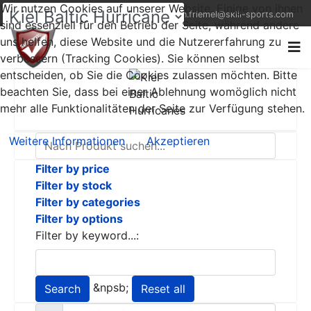
Wir nutzen Cookies auf unserer Website. Einige von ihnen
+49 (0) 1522 9521823
thorsten.friemel@skill-sports.com
sind essenziell für den Betrieb der Seite, während andere
uns helfen, diese Website und die Nutzererfahrung zu
verbessern (Tracking Cookies). Sie können selbst
entscheiden, ob Sie die Cookies zulassen möchten. Bitte
beachten Sie, dass bei einer Ablehnung womöglich nicht
mehr alle Funktionalitäten der Seite zur Verfügung stehen.
Weitere Informationen
Akzeptieren
Filter by price
Filter by stock
Filter by categories
Filter by options
Filter by keyword...:
&npsb;
Search
Reset all