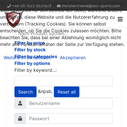
Wir nutzen Cookies auf unserer Website. Einige von ihnen
+49 (0) 1522 9521823
thorsten.friemel@skill-sports.com
sind essenziell für den Betrieb der Seite, während andere
uns helfen, diese Website und die Nutzererfahrung zu
verbessern (Tracking Cookies). Sie können selbst
entscheiden, ob Sie die Cookies zulassen möchten. Bitte
beachten Sie, dass bei einer Ablehnung womöglich nicht
Filter by price
mehr alle Funktionalitäten der Seite zur Verfügung stehen.
Filter by stock
Filter by categories
Weitere Informationen
Akzeptieren
Filter by options
Filter by keyword...:
&npsb;
Search
Reset all