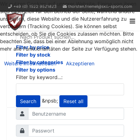
Wir nutzen Cookies auf unserer Website. Einige von ihnen
+49 (0) 1522 9521823
thorsten.friemel@skill-sports.com
sind essenziell für den Betrieb der Seite, während andere
uns helfen, diese Website und die Nutzererfahrung zu
verbessern (Tracking Cookies). Sie können selbst
entscheiden, ob Sie die Cookies zulassen möchten. Bitte
beachten Sie, dass bei einer Ablehnung womöglich nicht
Filter by price
mehr alle Funktionalitäten der Seite zur Verfügung stehen.
Filter by stock
Filter by categories
Weitere Informationen
Akzeptieren
Filter by options
Filter by keyword...:
&npsb;
Search
Reset all