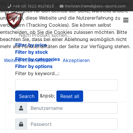
Wir nutzen Cookies auf unserer Website. Einige von ihnen
+49 (0) 1522 9521823
thorsten.friemel@skill-sports.com
sind essenziell für den Betrieb der Seite, während andere
uns helfen, diese Website und die Nutzererfahrung zu
verbessern (Tracking Cookies). Sie können selbst
entscheiden, ob Sie die Cookies zulassen möchten. Bitte
beachten Sie, dass bei einer Ablehnung womöglich nicht
Filter by price
mehr alle Funktionalitäten der Seite zur Verfügung stehen.
Filter by stock
Filter by categories
Weitere Informationen
Akzeptieren
Filter by options
Filter by keyword...:
&npsb;
Search
Reset all