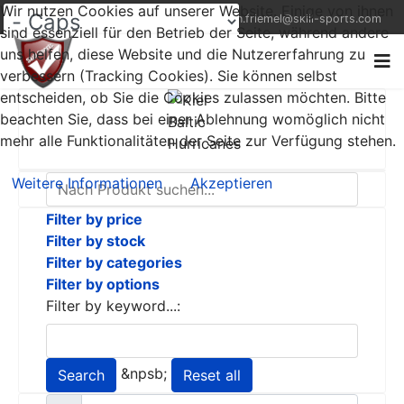
Wir nutzen Cookies auf unserer Website. Einige von ihnen
+49 (0) 1522 9521823
thorsten.friemel@skill-sports.com
sind essenziell für den Betrieb der Seite, während andere
uns helfen, diese Website und die Nutzererfahrung zu
verbessern (Tracking Cookies). Sie können selbst
entscheiden, ob Sie die Cookies zulassen möchten. Bitte
beachten Sie, dass bei einer Ablehnung womöglich nicht
mehr alle Funktionalitäten der Seite zur Verfügung stehen.
Weitere Informationen
Akzeptieren
Filter by price
Filter by stock
Filter by categories
Filter by options
Filter by keyword...:
&npsb;
Search
Reset all