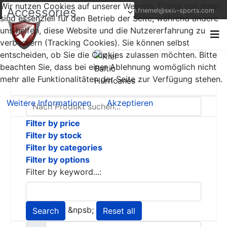
Wir nutzen Cookies auf unserer Website. Einige von ihnen
+49 (0) 1522 9521823
thorsten.friemel@skill-sports.com
sind essenziell für den Betrieb der Seite, während andere
uns helfen, diese Website und die Nutzererfahrung zu
verbessern (Tracking Cookies). Sie können selbst
entscheiden, ob Sie die Cookies zulassen möchten. Bitte
beachten Sie, dass bei einer Ablehnung womöglich nicht
mehr alle Funktionalitäten der Seite zur Verfügung stehen.
Weitere Informationen
Akzeptieren
Filter by price
Filter by stock
Filter by categories
Filter by options
Filter by keyword...:
&npsb;
Search
Reset all