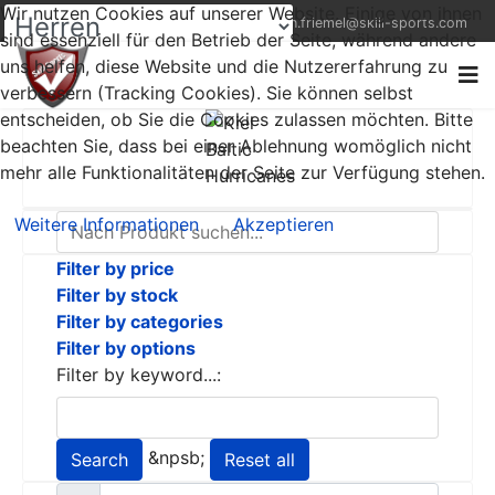
Wir nutzen Cookies auf unserer Website. Einige von ihnen
+49 (0) 1522 9521823
thorsten.friemel@skill-sports.com
sind essenziell für den Betrieb der Seite, während andere
uns helfen, diese Website und die Nutzererfahrung zu
verbessern (Tracking Cookies). Sie können selbst
entscheiden, ob Sie die Cookies zulassen möchten. Bitte
beachten Sie, dass bei einer Ablehnung womöglich nicht
mehr alle Funktionalitäten der Seite zur Verfügung stehen.
Weitere Informationen
Akzeptieren
Filter by price
Filter by stock
Filter by categories
Filter by options
Filter by keyword...:
&npsb;
Search
Reset all