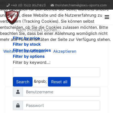
Wir nutzen Cookies auf unserer Website. Einige von ihnen
+49 (0) 1522 9521823
thorsten.friemel@skill-sports.com
sind essenziell für den Betrieb der Seite, während andere
uns helfen, diese Website und die Nutzererfahrung zu
verbessern (Tracking Cookies). Sie können selbst
entscheiden, ob Sie die Cookies zulassen möchten. Bitte
beachten Sie, dass bei einer Ablehnung womöglich nicht
Filter by price
mehr alle Funktionalitäten der Seite zur Verfügung stehen.
Filter by stock
Filter by categories
Weitere Informationen
Akzeptieren
Filter by options
Filter by keyword...:
&npsb;
Search
Reset all