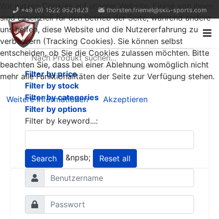
Wir nutzen Cookies auf unserer Website. Einige von ihnen
+49 (0) 1522 9521823
thorsten.friemel@skill-sports.com
sind essenziell für den Betrieb der Seite, während andere
uns helfen, diese Website und die Nutzererfahrung zu
verbessern (Tracking Cookies). Sie können selbst
entscheiden, ob Sie die Cookies zulassen möchten. Bitte
beachten Sie, dass bei einer Ablehnung womöglich nicht
Filter by price
mehr alle Funktionalitäten der Seite zur Verfügung stehen.
Filter by stock
Filter by categories
Weitere Informationen
Akzeptieren
Filter by options
Filter by keyword...:
&npsb;
Search
Reset all