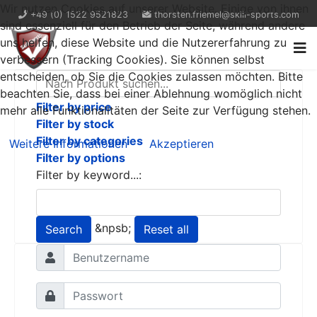
Wir nutzen Cookies auf unserer Website. Einige von ihnen
+49 (0) 1522 9521823
thorsten.friemel@skill-sports.com
sind essenziell für den Betrieb der Seite, während andere
uns helfen, diese Website und die Nutzererfahrung zu
verbessern (Tracking Cookies). Sie können selbst
entscheiden, ob Sie die Cookies zulassen möchten. Bitte
beachten Sie, dass bei einer Ablehnung womöglich nicht
Filter by price
mehr alle Funktionalitäten der Seite zur Verfügung stehen.
Filter by stock
Filter by categories
Weitere Informationen
Akzeptieren
Filter by options
Filter by keyword...:
&npsb;
Search
Reset all