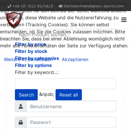
Wir nutzen Cookies auf unserer Website. Einige von ihnen
+49 (0) 1522 9521823
thorsten.friemel@skill-sports.com
sind essenziell für den Betrieb der Seite, während andere
uns helfen, diese Website und die Nutzererfahrung zu
verbessern (Tracking Cookies). Sie können selbst
entscheiden, ob Sie die Cookies zulassen möchten. Bitte
beachten Sie, dass bei einer Ablehnung womöglich nicht
Filter by price
mehr alle Funktionalitäten der Seite zur Verfügung stehen.
Filter by stock
Filter by categories
Weitere Informationen
Akzeptieren
Filter by options
Filter by keyword...:
&npsb;
Search
Reset all