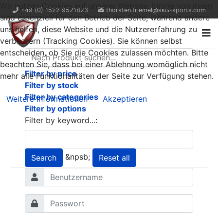
Wir nutzen Cookies auf unserer Website. Einige von ihnen
+49 (0) 1522 9521823
thorsten.friemel@skill-sports.com
sind essenziell für den Betrieb der Seite, während andere
uns helfen, diese Website und die Nutzererfahrung zu
verbessern (Tracking Cookies). Sie können selbst
entscheiden, ob Sie die Cookies zulassen möchten. Bitte
beachten Sie, dass bei einer Ablehnung womöglich nicht
Filter by price
mehr alle Funktionalitäten der Seite zur Verfügung stehen.
Filter by stock
Filter by categories
Weitere Informationen
Akzeptieren
Filter by options
Filter by keyword...:
&npsb;
Search
Reset all