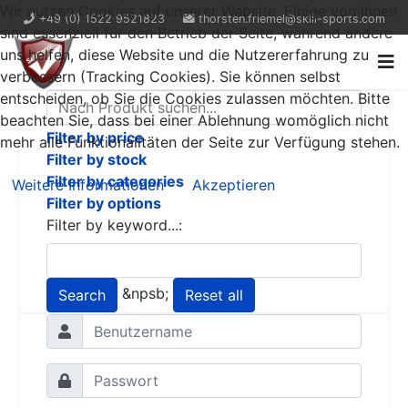
Wir nutzen Cookies auf unserer Website. Einige von ihnen
+49 (0) 1522 9521823
thorsten.friemel@skill-sports.com
sind essenziell für den Betrieb der Seite, während andere
uns helfen, diese Website und die Nutzererfahrung zu
verbessern (Tracking Cookies). Sie können selbst
entscheiden, ob Sie die Cookies zulassen möchten. Bitte
beachten Sie, dass bei einer Ablehnung womöglich nicht
Filter by price
mehr alle Funktionalitäten der Seite zur Verfügung stehen.
Filter by stock
Filter by categories
Weitere Informationen
Akzeptieren
Filter by options
Filter by keyword...:
&npsb;
Search
Reset all