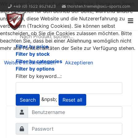
Wir nutzen Cookies auf unserer Website. Einige von ihnen
+49 (0) 1522 9521823
thorsten.friemel@skill-sports.com
sind essenziell für den Betrieb der Seite, während andere
uns helfen, diese Website und die Nutzererfahrung zu
verbessern (Tracking Cookies). Sie können selbst
entscheiden, ob Sie die Cookies zulassen möchten. Bitte
beachten Sie, dass bei einer Ablehnung womöglich nicht
Filter by price
mehr alle Funktionalitäten der Seite zur Verfügung stehen.
Filter by stock
Filter by categories
Weitere Informationen
Akzeptieren
Filter by options
Filter by keyword...:
&npsb;
Search
Reset all