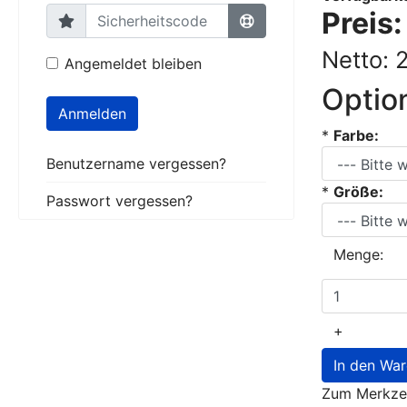
Preis
Netto: 
Angemeldet bleiben
Optio
Anmelden
*
Farbe:
Benutzername vergessen?
*
Größe:
Passwort vergessen?
Menge:
+
In den Wa
Zum Merkzet