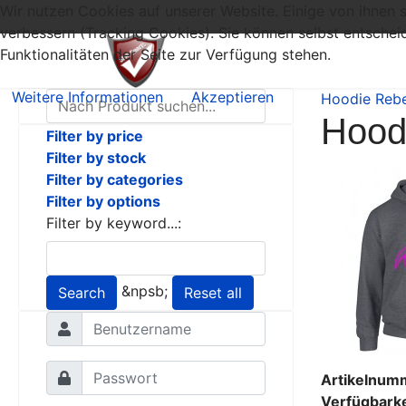
Wir nutzen Cookies auf unserer Website. Einige von ihnen s
verbessern (Tracking Cookies). Sie können selbst entschei
Funktionalitäten der Seite zur Verfügung stehen.
Weitere Informationen
Akzeptieren
Hoodie Rebe
Hood
Filter by price
Filter by stock
Filter by categories
Filter by options
Filter by keyword...:
&npsb;
Search
Reset all
Artikelnum
Verfügbarke