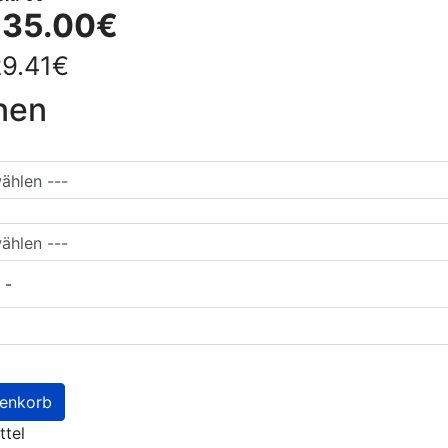
:
35.00€
29.41€
nen
-
renkorb
tel