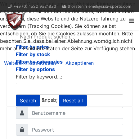
Wir nutzen Cookies auf unserer Website. Einige von ihnen
+49 (0) 1522 9521823
thorsten.friemel@skill-sports.com
sind essenziell für den Betrieb der Seite, während andere
uns helfen, diese Website und die Nutzererfahrung zu
verbessern (Tracking Cookies). Sie können selbst
entscheiden, ob Sie die Cookies zulassen möchten. Bitte
beachten Sie, dass bei einer Ablehnung womöglich nicht
Filter by price
mehr alle Funktionalitäten der Seite zur Verfügung stehen.
Filter by stock
Filter by categories
Weitere Informationen
Akzeptieren
Filter by options
Filter by keyword...:
&npsb;
Search
Reset all