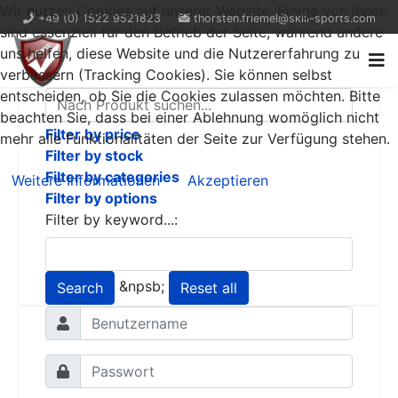
Wir nutzen Cookies auf unserer Website. Einige von ihnen
+49 (0) 1522 9521823
thorsten.friemel@skill-sports.com
sind essenziell für den Betrieb der Seite, während andere
uns helfen, diese Website und die Nutzererfahrung zu
verbessern (Tracking Cookies). Sie können selbst
entscheiden, ob Sie die Cookies zulassen möchten. Bitte
beachten Sie, dass bei einer Ablehnung womöglich nicht
Filter by price
mehr alle Funktionalitäten der Seite zur Verfügung stehen.
Filter by stock
Filter by categories
Weitere Informationen
Akzeptieren
Filter by options
Filter by keyword...:
&npsb;
Search
Reset all