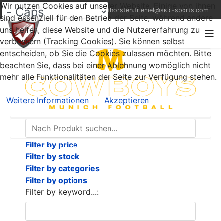
Wir nutzen Cookies auf unserer Website. Einige von ihnen
+49 (0) 1522 9521823
thorsten.friemel@skill-sports.com
sind essenziell für den Betrieb der Seite, während andere
uns helfen, diese Website und die Nutzererfahrung zu
verbessern (Tracking Cookies). Sie können selbst
entscheiden, ob Sie die Cookies zulassen möchten. Bitte
beachten Sie, dass bei einer Ablehnung womöglich nicht
mehr alle Funktionalitäten der Seite zur Verfügung stehen.
Weitere Informationen
Akzeptieren
Filter by price
Filter by stock
Filter by categories
Filter by options
Filter by keyword...: