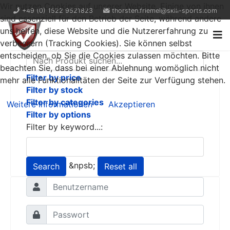
Wir nutzen Cookies auf unserer Website. Einige von ihnen
+49 (0) 1522 9521823
thorsten.friemel@skill-sports.com
sind essenziell für den Betrieb der Seite, während andere
uns helfen, diese Website und die Nutzererfahrung zu
verbessern (Tracking Cookies). Sie können selbst
entscheiden, ob Sie die Cookies zulassen möchten. Bitte
beachten Sie, dass bei einer Ablehnung womöglich nicht
Filter by price
mehr alle Funktionalitäten der Seite zur Verfügung stehen.
Filter by stock
Filter by categories
Weitere Informationen
Akzeptieren
Filter by options
Filter by keyword...:
&npsb;
Search
Reset all